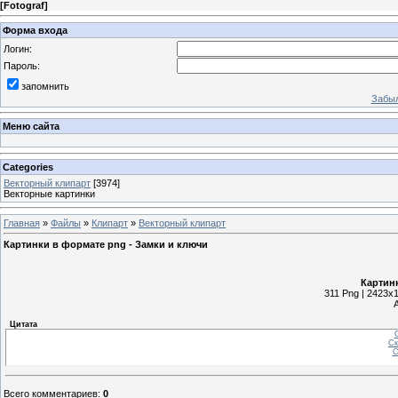
[
Fotograf
]
Форма входа
Логин:
Пароль:
запомнить
Забыл
Меню сайта
Categories
Векторный клипарт
[3974]
Векторные картинки
Главная
»
Файлы
»
Клипарт
»
Векторный клипарт
Картинки в формате png - Замки и ключи
Картинк
311 Png | 2423x1
Цитата
С
Ск
С
Всего комментариев
:
0