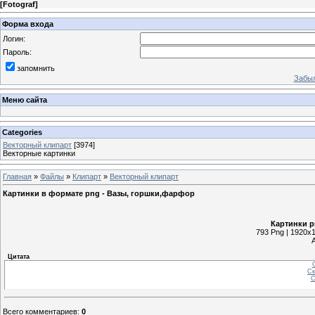
[
Fotograf
]
Форма входа
Логин:
Пароль:
запомнить
Забыл
Меню сайта
Categories
Векторный клипарт
[3974]
Векторные картинки
Главная
»
Файлы
»
Клипарт
»
Векторный клипарт
Картинки в формате png - Вазы, горшки,фарфор
Картинки p
793 Png | 1920x1
Цитата
С
Ск
С
Всего комментариев
:
0