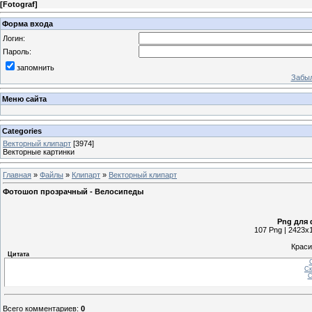
[
Fotograf
]
Форма входа
Логин:
Пароль:
запомнить
Забыл
Меню сайта
Categories
Векторный клипарт
[3974]
Векторные картинки
Главная
»
Файлы
»
Клипарт
»
Векторный клипарт
Фотошоп прозрачный - Велосипеды
Png для
107 Png | 2423x1
Краси
Цитата
С
Ск
С
Всего комментариев
:
0