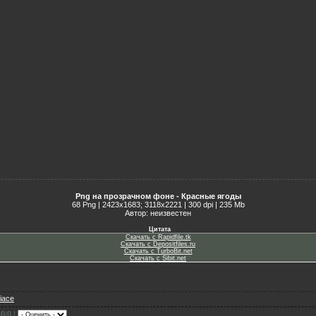
Png на прозрачном фоне - Красные ягоды
68 Png | 2423x1683; 3118х2221 | 300 dpi | 235 Mb
Автор: неизвестен
Цитата
Скачать с Rapidfile.tk
Скачать с Depositfiles.ru
Скачать с TurboBit.net
Скачать с Sibit.net
fiace
.0
/
0
|