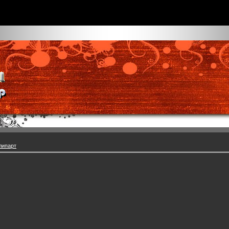
липарт