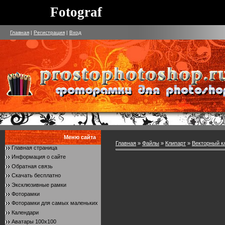
Fotograf
Главная
|
Регистрация
|
Вход
Меню сайта
Главная
»
Файлы
»
Клипарт
»
Векторный к
Главная страница
Информация о сайте
Обратная связь
Скачать бесплатно
Эксклюзивные рамки
Фоторамки
Фоторамки для самых маленьких
Календари
Аватары 100x100