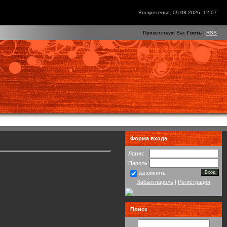
Воскресенье, 09.08.2026, 12:07
Приветствую Вас
Гость
|
RSS
Форма входа
Логин:
Пароль:
запомнить
Забыл пароль
|
Регистрация
Поиск