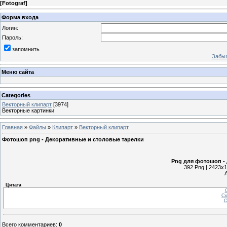
[
Fotograf
]
Форма входа
Логин:
Пароль:
запомнить
Забыл
Меню сайта
Categories
Векторный клипарт
[3974]
Векторные картинки
Главная
»
Файлы
»
Клипарт
»
Векторный клипарт
Фотошоп png - Декоративные и столовые тарелки
Png для фотошоп -
392 Png | 2423x1
Цитата
С
Ск
С
Всего комментариев
:
0