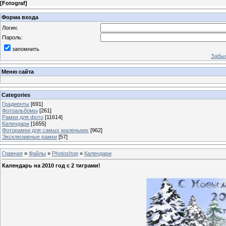
[
Fotograf
]
Форма входа
Логин:
Пароль:
запомнить
Забыл
Меню сайта
Categories
Градиенты
[691]
Фотоальбомы
[261]
Рамки для фото
[11614]
Календари
[1655]
Фоторамки для самых маленьких
[962]
Эксклюзивные рамки
[57]
Главная
»
Файлы
»
Photoshop
»
Календари
Календарь на 2010 год с 2 тиграми!