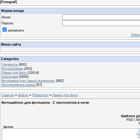
[
Fotograf
]
Форма входа
Логин:
Пароль:
запомнить
Забыл
Меню сайта
Categories
Градиенты
[691]
Фотоальбомы
[261]
Рамки для фото
[11614]
Календари
[1655]
Фоторамки для самых маленьких
[962]
Эксклюзивные рамки
[57]
Главная
»
Файлы
»
Photoshop
»
Рамки для фото
Фотошаблон для фотошопа - С пистолетом в ночи
Шаблон дл
PSD | 40
Цитата
С
Ск
С