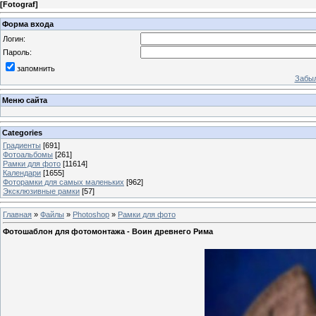
[
Fotograf
]
Форма входа
Логин:
Пароль:
запомнить
Забыл
Меню сайта
Categories
Градиенты
[691]
Фотоальбомы
[261]
Рамки для фото
[11614]
Календари
[1655]
Фоторамки для самых маленьких
[962]
Эксклюзивные рамки
[57]
Главная
»
Файлы
»
Photoshop
»
Рамки для фото
Фотошаблон для фотомонтажа - Воин древнего Рима