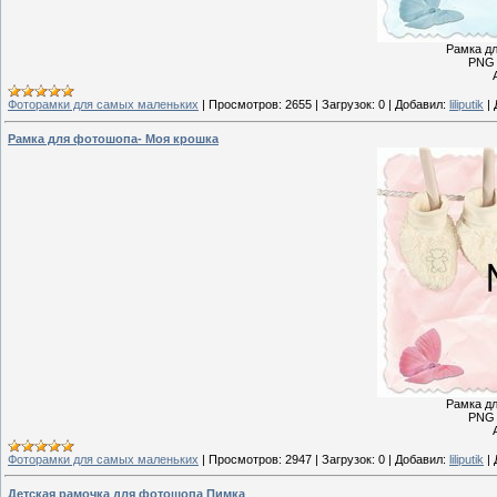
Рамкa д
PNG 
Фоторамки для самых маленьких
|
Просмотров:
2655
|
Загрузок:
0
|
Добавил:
liliputik
|
Рамкa для фотошопа- Моя крошка
Рамкa д
PNG 
Фоторамки для самых маленьких
|
Просмотров:
2947
|
Загрузок:
0
|
Добавил:
liliputik
|
Детская рамочка для фотошопа Пимка