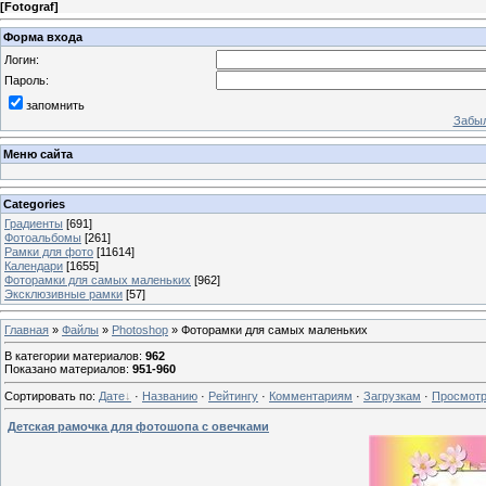
[
Fotograf
]
Форма входа
Логин:
Пароль:
запомнить
Забыл
Меню сайта
Categories
Градиенты
[691]
Фотоальбомы
[261]
Рамки для фото
[11614]
Календари
[1655]
Фоторамки для самых маленьких
[962]
Эксклюзивные рамки
[57]
Главная
»
Файлы
»
Photoshop
» Фоторамки для самых маленьких
В категории материалов
:
962
Показано материалов
:
951-960
Сортировать по
:
Дате
·
Названию
·
Рейтингу
·
Комментариям
·
Загрузкам
·
Просмот
Детская рамочка для фотошопа с овечками