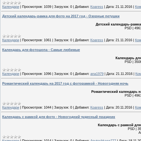
Календари
|
Просмотров:
1039
|
Загрузок:
0
|
Добавил:
Koaress
|
Дата:
21.11.2016
|
Ком
Детский календарь-рамка для фото на 2017 год - Озорные петушки
Детский календарь-рамка 
PSD | 4961
Календари
|
Просмотров:
1061
|
Загрузок:
0
|
Добавил:
Koaress
|
Дата:
21.11.2016
|
Ком
Календарь для фотошопа - Самые любимые
Календарь дл
PSD | 3508
Календари
|
Просмотров:
1096
|
Загрузок:
0
|
Добавил:
ana1979
|
Дата:
21.11.2016
|
Ком
Романтический календарь на 2017 год с фоторамкой - Новогодняя ночь
Романтический календарь на
PSD | 4961
Календари
|
Просмотров:
1044
|
Загрузок:
0
|
Добавил:
Koaress
|
Дата:
20.11.2016
|
Ком
Календарь с рамкой для фото - Новогодний чудесный праздник
Календарь с рамкой для
PSD | 35
А
Календари
|
Просмотров:
1014
|
Загрузок:
0
|
Добавил:
Anutochkaaa777
|
Дата:
18.11.2