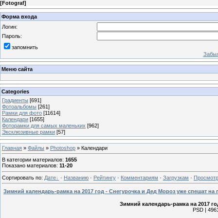
[
Fotograf
]
Форма входа
Логин:
Пароль:
запомнить
Забыл
Меню сайта
Categories
Градиенты
[691]
Фотоальбомы
[261]
Рамки для фото
[11614]
Календари
[1655]
Фоторамки для самых маленьких
[962]
Эксклюзивные рамки
[57]
Главная
»
Файлы
»
Photoshop
» Календари
В категории материалов
:
1655
Показано материалов
:
11-20
Сортировать по
:
Дате
·
Названию
·
Рейтингу
·
Комментариям
·
Загрузкам
·
Просмот
Зимний календарь-рамка на 2017 год - Снегурочка и Дед Мороз уже спешат на
Зимний календарь-рамка на 2017 го
PSD | 4961