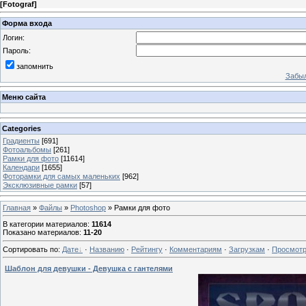
[
Fotograf
]
Форма входа
Логин:
Пароль:
запомнить
Забыл
Меню сайта
Categories
Градиенты
[691]
Фотоальбомы
[261]
Рамки для фото
[11614]
Календари
[1655]
Фоторамки для самых маленьких
[962]
Эксклюзивные рамки
[57]
Главная
»
Файлы
»
Photoshop
» Рамки для фото
В категории материалов
:
11614
Показано материалов
:
11-20
Сортировать по
:
Дате
·
Названию
·
Рейтингу
·
Комментариям
·
Загрузкам
·
Просмот
Шаблон для девушки - Девушка с гантелями