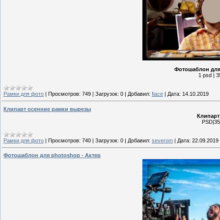
Фотошаблон для 
1 psd | 3
Рамки для фото
|
Просмотров:
749
|
Загрузок:
0
|
Добавил:
fiace
|
Дата:
14.10.2019
Клипарт осенние рамки вырезы
Клипарт
PSD|350
Рамки для фото
|
Просмотров:
740
|
Загрузок:
0
|
Добавил:
severom
|
Дата:
22.09.2019
Фотошаблон для photoshop - Актер