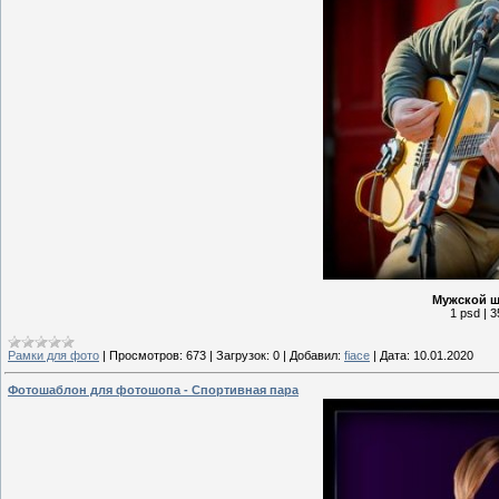
Мужской ш
1 psd | 3
Рамки для фото
|
Просмотров:
673
|
Загрузок:
0
|
Добавил:
fiace
|
Дата:
10.01.2020
Фотошаблон для фотошопа - Спортивная пара