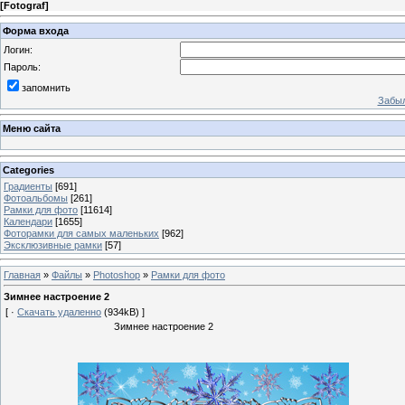
[
Fotograf
]
Форма входа
Логин:
Пароль:
запомнить
Забыл
Меню сайта
Categories
Градиенты
[691]
Фотоальбомы
[261]
Рамки для фото
[11614]
Календари
[1655]
Фоторамки для самых маленьких
[962]
Эксклюзивные рамки
[57]
Главная
»
Файлы
»
Photoshop
»
Рамки для фото
Зимнее настроение 2
[ ·
Скачать удаленно
(934kB) ]
Зимнее настроение 2