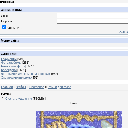
[
Fotograf
]
Форма входа
Логин:
Пароль:
запомнить
Забыл
Меню сайта
Categories
Градиенты
[691]
Фотоальбомы
[261]
Рамки для фото
[11614]
Календари
[1655]
Фоторамки для самых маленьких
[962]
Эксклюзивные рамки
[57]
Главная
»
Файлы
»
Photoshop
»
Рамки для фото
Рамка
[ ·
Скачать удаленно
(569kB) ]
Рамка