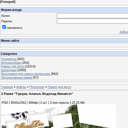
[
Fotograf
]
Форма входа
Логин:
Пароль:
запомнить
Забыл
Меню сайта
Categories
Градиенты
[691]
Фотоальбомы
[261]
Рамки для фото
[11614]
Календари
[1655]
Фоторамки для самых маленьких
[962]
Эксклюзивные рамки
[57]
Главная
»
Файлы
»
Photoshop
»
Рамки для фото
2 Рамки "Турция. Аланья. Водопад Манавгат"
PSD | 3543х2362 | 300dpi | 2 шт. | Слои скрыты | 23.25 Mb