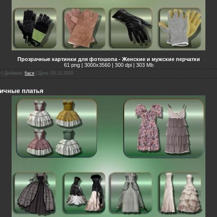
Прозрачные картинки для фотошопа - Женские и мужские перчатки
61 png | 3000х3560 | 300 dpi | 303 Mb
0 | Добавил:
fiace
| Дата:
05.12.2020
ничные платья