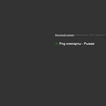
Векторный клипарт
| Просмотров: 540 | Загрузок: 
Png клипарты - Рыжая