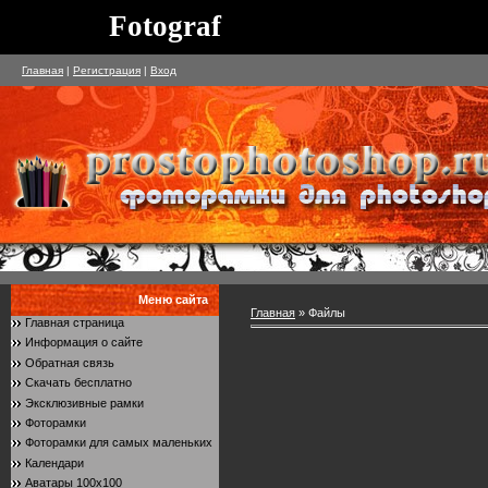
Fotograf
Главная
|
Регистрация
|
Вход
Меню сайта
Главная
» Файлы
Главная страница
Информация о сайте
Обратная связь
Скачать бесплатно
Эксклюзивные рамки
Фоторамки
Фоторамки для самых маленьких
Календари
Аватары 100x100