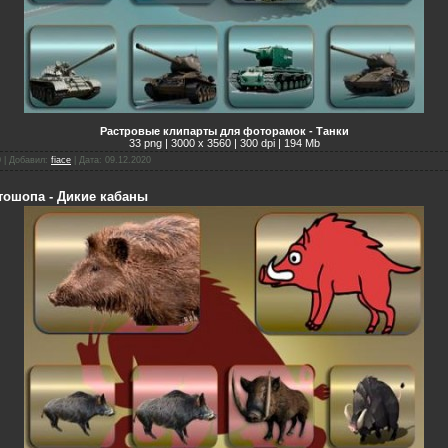
Растровые клипарты для фоторамок - Танки
33 png | 3000 х 3560 | 300 dpi | 194 Mb
0 | Добавил:
fiace
| Дата:
09.12.2020
тошопа - Дикие кабаны