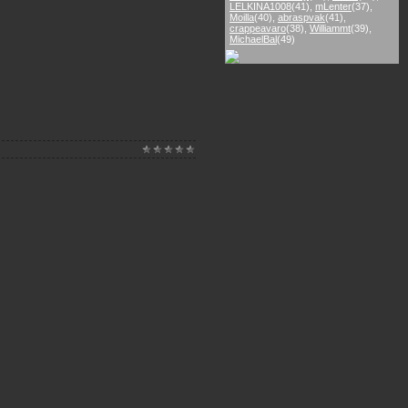
LELKINA1008
(41)
,
mLenter
(37)
,
Moilla
(40)
,
abraspvak
(41)
,
crappeavaro
(38)
,
Williammt
(39)
,
MichaelBal
(49)