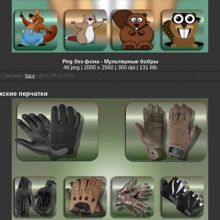
Png без фона - Мультяшные бобры
48 png | 2000 х 2560 | 300 dpi | 131 Mb
0 | Добавил:
fiace
| Дата:
05.12.2020
жские перчатки