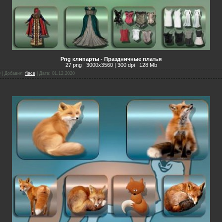
Png клипарты - Праздничные платья
27 png | 3000х3560 | 300 dpi | 128 Mb
0 | Добавил:
fiace
| Дата:
01.12.2020