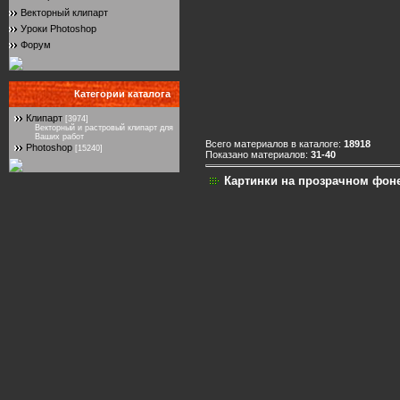
Векторный клипарт
Уроки Photoshop
Форум
Категории каталога
Клипарт
[3974]
Векторный и растровый клипарт для
Ваших работ
Всего материалов в каталоге:
18918
Photoshop
[15240]
Показано материалов:
31-40
Картинки на прозрачном фоне