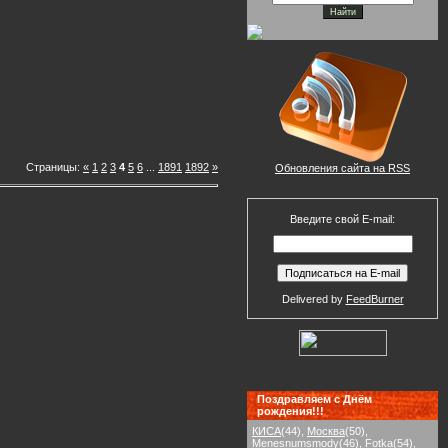
Страницы:
«
1
2
3
4
5
6
...
1891
1892
»
Обновления сайта на RSS
Введите свой E-mail:
Delivered by
FeedBurner
Поздравляем с Днём
рождения!!!
КИСА
(44)
,
Москва
(50)
,
Menesnumsmody
(46)
,
Fotka
(54)
,