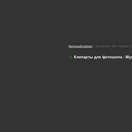
Векторный клипарт
| Просмотров: 489 | Загрузок: 
Клипарты для фотошопа - М