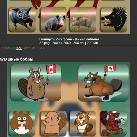
Клипарты без фона - Дикие кабаны
32 png | 2000 х 2560 | 300 dpi | 220 Mb
0 | Добавил:
fiace
| Дата:
05.12.2020
ультяшные бобры