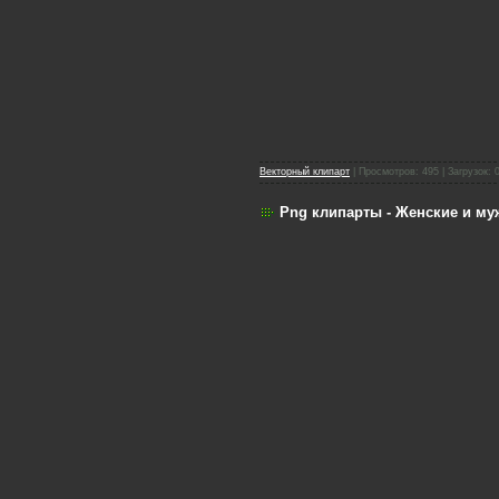
Векторный клипарт
| Просмотров: 495 | Загрузок: 
Png клипарты - Женские и му