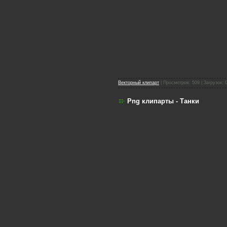
Векторный клипарт
| Просмотров: 509 | Загрузок: 
Png клипарты - Танки