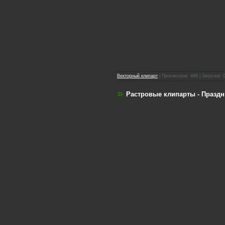
Векторный клипарт
| Просмотров: 498 | Загрузок: 
Растровые клипарты - Празд