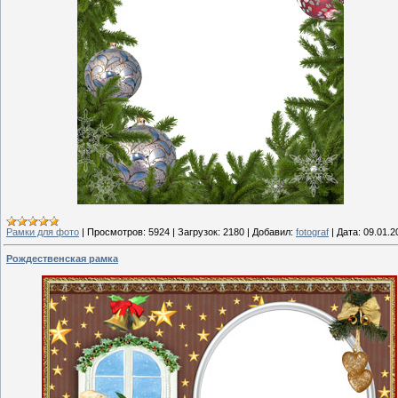
Рамки для фото
|
Просмотров:
5924
|
Загрузок:
2180
|
Добавил:
fotograf
|
Дата:
09.01.2
Рождественская рамка