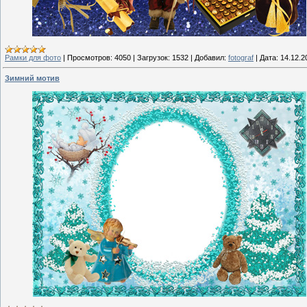
Рамки для фото
|
Просмотров:
4050
|
Загрузок:
1532
|
Добавил:
fotograf
|
Дата:
14.12.2
Зимний мотив