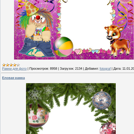
Рамки для фото
|
Просмотров:
8958
|
Загрузок:
2134
|
Добавил:
fotograf
|
Дата:
11.01.2
Еловая рамка