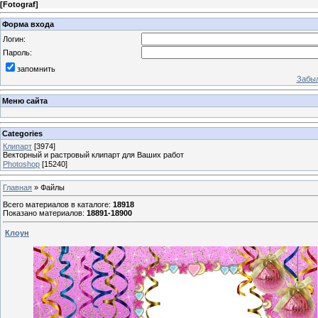
[
Fotograf
]
Форма входа
Логин:
Пароль:
запомнить
Забыл
Меню сайта
Categories
Клипарт
[3974]
Векторный и растровый клипарт для Ваших работ
Photoshop
[15240]
Главная
»
Файлы
Всего материалов в каталоге
:
18918
Показано материалов
:
18891-18900
Клоун