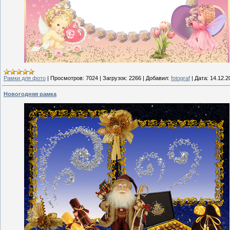
Рамки для фото
|
Просмотров:
7024
|
Загрузок:
2266
|
Добавил:
fotograf
|
Дата:
14.12.2
Новогодняя рамка