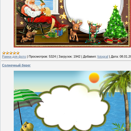
Рамки для фото
|
Просмотров:
5324
|
Загрузок:
1942
|
Добавил:
fotograf
|
Дата:
08.01.2
Солнечный берег