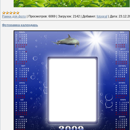
Рамки для фото
|
Просмотров:
6069
|
Загрузок:
2142
|
Добавил:
fotograf
|
Дата:
23.12.2
Фоторамка-календарь